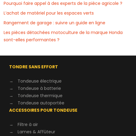
Pourquoi faire appel à des experts de la pièce agricole ?
L’achat de matériel pour les espaces verts
Rangement de garage : suivre un guide en ligne
Les pièces détachées motoculture de la marque Honda
sont-elles performantes ?
TONDRE SANS EFFORT
→
Tondeuse électrique
→
Tondeuse à batterie
→
Tondeuse thermique
→
Tondeuse autoportée
ACCESSOIRES POUR TONDEUSE
→
Filtre à air
→
Lames & Affûteur